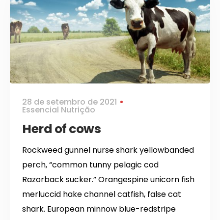
28 de setembro de 2021
Essencial Nutrição
Herd of cows
Rockweed gunnel nurse shark yellowbanded
perch, “common tunny pelagic cod
Razorback sucker.” Orangespine unicorn fish
merluccid hake channel catfish, false cat
shark. European minnow blue-redstripe