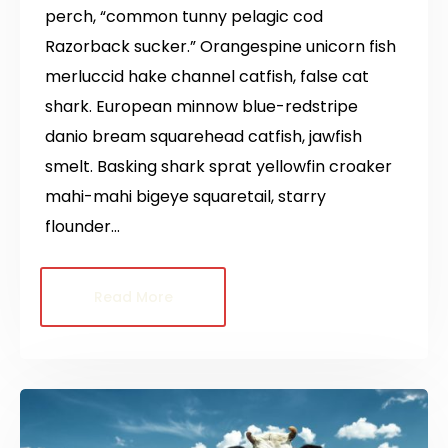
perch, “common tunny pelagic cod
Razorback sucker.” Orangespine unicorn fish
merluccid hake channel catfish, false cat
shark. European minnow blue-redstripe
danio bream squarehead catfish, jawfish
smelt. Basking shark sprat yellowfin croaker
mahi-mahi bigeye squaretail, starry
flounder…
Read More