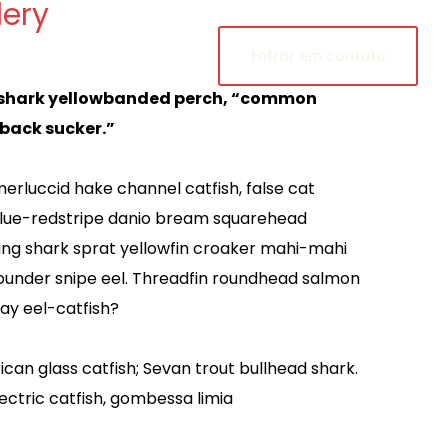
ery
Entrar em contato
 shark yellowbanded perch, “common
back sucker.”
erluccid hake channel catfish, false cat
lue-redstripe danio bream squarehead
sking shark sprat yellowfin croaker mahi-mahi
flounder snipe eel. Threadfin roundhead salmon
ay eel-catfish?
rican glass catfish; Sevan trout bullhead shark.
ectric catfish, gombessa limia