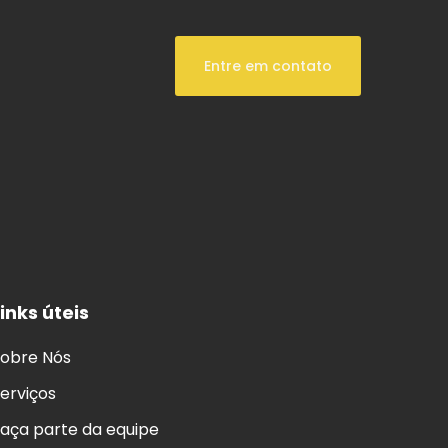
Entre em contato
inks úteis
obre Nós
erviços
aça parte da equipe