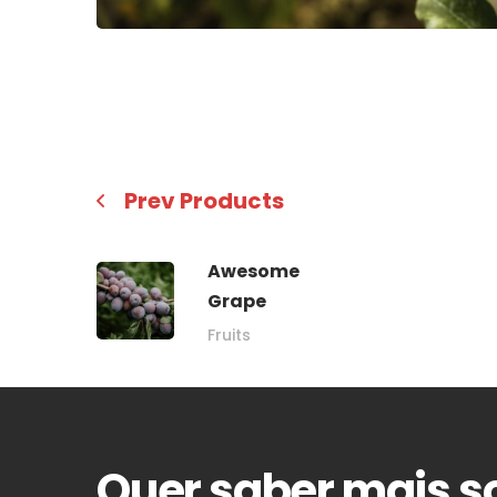
Prev Products
Awesome
Grape
Fruits
Quer saber mais s